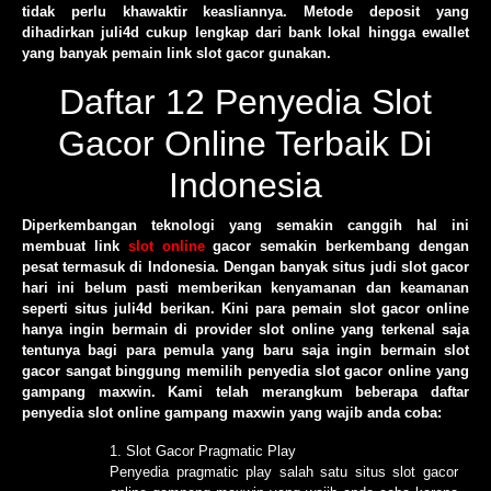
tidak perlu khawaktir keasliannya. Metode deposit yang
dihadirkan juli4d cukup lengkap dari bank lokal hingga ewallet
yang banyak pemain link slot gacor gunakan.
Daftar 12 Penyedia Slot
Gacor Online Terbaik Di
Indonesia
Diperkembangan teknologi yang semakin canggih hal ini
membuat link
slot online
gacor semakin berkembang dengan
pesat termasuk di Indonesia. Dengan banyak situs judi slot gacor
hari ini belum pasti memberikan kenyamanan dan keamanan
seperti situs juli4d berikan. Kini para pemain slot gacor online
hanya ingin bermain di provider slot online yang terkenal saja
tentunya bagi para pemula yang baru saja ingin bermain slot
gacor sangat binggung memilih penyedia slot gacor online yang
gampang maxwin. Kami telah merangkum beberapa daftar
penyedia slot online gampang maxwin yang wajib anda coba:
1. Slot Gacor Pragmatic Play
Penyedia pragmatic play salah satu situs slot gacor