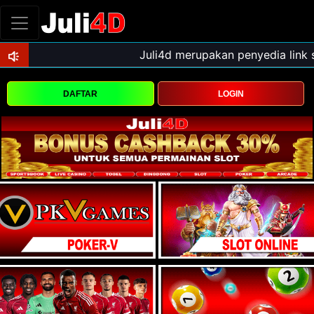
DAFTAR
LOGIN