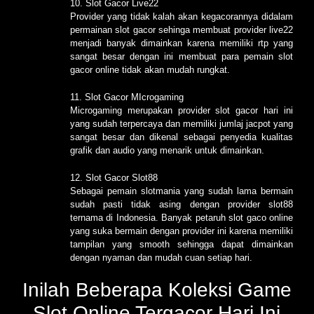
10. Slot Gacor Live22
Provider yang tidak kalah akan kegacorannya didalam
permainan slot gacor sehinga membuat provider live22
menjadi banyak dimainkan karena memiliki rtp yang
sangat besar dengan ini membuat para pemain slot
gacor online tidak akan mudah rungkat.
11. Slot Gacor MIcrogaming
Microgaming merupakan provider slot gacor hari ini
yang sudah terpercaya dan memiliki jumlaj jacpot yang
sangat besar dan dikenal sebagai penyedia kualitas
grafik dan audio yang menarik untuk dimainkan.
12. Slot Gacor Slot88
Sebagai pemain slotmania yang sudah lama bermain
sudah pasti tidak asing dengan provider slot88
ternama di Indonesia. Banyak petaruh slot gaco online
yang suka bermain dengan provider ini karena memiliki
tampilan yang smooth sehingga dapat dimainkan
dengan nyaman dan mudah cuan setiap hari.
Inilah Beberapa Koleksi Game
Slot Online Tergacor Hari Ini