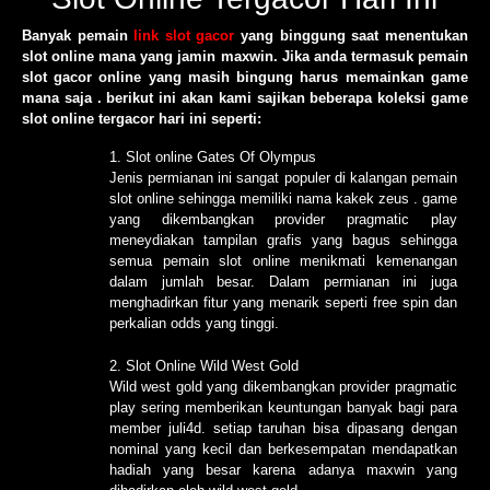
Banyak pemain
link slot gacor
yang binggung saat menentukan
slot online mana yang jamin maxwin. Jika anda termasuk pemain
slot gacor online yang masih bingung harus memainkan game
mana saja . berikut ini akan kami sajikan beberapa koleksi game
slot online tergacor hari ini seperti:
1. Slot online Gates Of Olympus
Jenis permianan ini sangat populer di kalangan pemain
slot online sehingga memiliki nama kakek zeus . game
yang dikembangkan provider pragmatic play
meneydiakan tampilan grafis yang bagus sehingga
semua pemain slot online menikmati kemenangan
dalam jumlah besar. Dalam permianan ini juga
menghadirkan fitur yang menarik seperti free spin dan
perkalian odds yang tinggi.
2. Slot Online Wild West Gold
Wild west gold yang dikembangkan provider pragmatic
play sering memberikan keuntungan banyak bagi para
member juli4d. setiap taruhan bisa dipasang dengan
nominal yang kecil dan berkesempatan mendapatkan
hadiah yang besar karena adanya maxwin yang