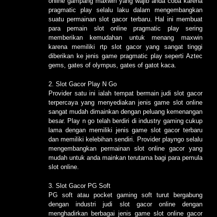
online gampang maxwin yang wajib anda coba karena
pragmatic play selalu laku dalam mengembangkan
suatu permainan slot gacor terbaru. Hal ini membuat
para pemain slot online pragmatic play sering
memberikan kemudahan untuk menang maxwin
karena memiliki rtp slot gacor yang sangat tinggi
diberikan ke jenis game pragmatic play seperti Aztec
gems, gates of olympus, gates of gatot kaca.
2. Slot Gacor Play N Go
Provider satu ini ialah tempat bermain judi slot gacor
terpercaya yang menyediakan jenis game slot online
sangat mudah dimainkan dengan peluang kemenangan
besar. Play n go telah berdiri di industry gaming cukup
lama dengan memiliki jenis game slot gacor terbaru
dan memiliki kelebihan sendiri. Provider playngo selalu
mengembangkan permainan slot online gacor yang
mudah untuk anda mainkan terutama bagi para pemula
slot online.
3. Slot Gacor PG Soft
PG soft atau pocket gaming soft turut bergabung
dengan industri judi slot gacor online dengan
menghadirkan berbagai jenis game slot online gacor