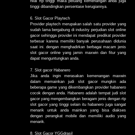
nilai rtp tinggi maka peluang kemenangan anda juga
tinggi dibandingkan persentase kerugiannya.
6. Slot Gacor Playtech
Provider playtech merupakan salah satu provider yang
sudah lama bergabung di industry perjudian slot online
gacor sehingga provider ini mendapat predikat provider
terbesar karena memiliki banyak perusahaan didunia
saat ini. dengan menghadirkan berbagai macam jenis
slot gacor online yang jamin maxwin dan fitur yang
dapat menguntungkan anda.
7. Slot gacor Habanero
Jika anda ingin merasakan kemenangan maxwin
dalam memainkan judi slot gacor mungkin ada
beberapa game yang dikembangkan provider habanero
cocok dengan anda. Habanero adalah tempat judi slot
gacor yang mengembangkan beragam jenis dengan rtp
slot gacor yang tinggi selain itu habanero juga sangat
menarik untuk anda mainkan yang bisa diakses
dengan perangkat mobile dan memiliki audio yang
menarik.
8. Slot Gacor YGGdrasil