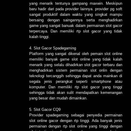
yang menarik tentunya gampang maxwin. Meskipun
baru hadir dari pada provider lainnya. provider pg soft
sangat produktif dalam waktu yang singkat mampu
bersaing dengan saingannya serta menghadirkan
game yang sangat banuak dalam permainan slot gacor
terpercaya. Dan memiliki rtp slot gacor yang tidak
kalah tinggi.
4. Slot Gacor Spadegaming
Platform yang sangat dikenal oleh pemain slot online
memiliki banyak game slot online yang tidak kalah
menarik yang selalu dihadirkan slot gacor terbaru dan
menghadirkan sistem permainan slot onlin dengan
teknologi tercanggih sehingga dapat anda mainkan di
segala jenis perangkat seperti smartphone atau
komputer. Dan memiliki rtp slot gacor yang tinggi
sehingga tidak akan sulit mendapatkan kemenangan
yang besar dan mudah dimainkan.
5. Slot Gacor CQ9
Provider spadegaming sebagai penyedia permainan
slot online gacor dengan rtp tinggi. Ada banyak jenis
permainan dengan rtp slot online yang tinggi dengan