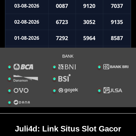
BANK
Juli4d: Link Situs Slot Gacor